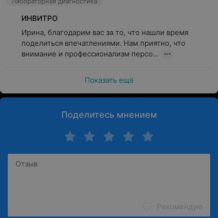
Лабораторная диагностика
В лаборатории «ИНВИТРО» регулярно действуют
приятные акции для пациентов, а также предусмотрена
ИНВИТРО
программа лояльности «Здоровый кэшбэк». Программа
Ирина, благодарим вас за то, что нашли время 
позволяет выбирать услуги, за которые начисляются
поделиться впечатлениями. Нам приятно, что 
повышенные бонусы. Сразу после первого заказа
внимание и профессионализм персо...
пациент получает 3% от суммы заказа на бонусный
счет. Накопленные бонусы могут составлять до 30% от
Показать ещё
суммы следующего заказа.
Обращаем ваше внимание, что обязательна
консультация специалиста: рекламируемые
Поделитесь мнением
медицинские услуги могут иметь
противопоказания и побочные реакции.
Рекомендую