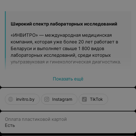
Широкий спектр лабораторных исследований
«ИНВИТРО» — международная медицинская
компания, которая уже более 20 лет работает в
Беларуси и выполняет свыше 1 800 видов
лабораторных исследований, среди которых
ультразвуковая и гинекологическая диагностика.
Современное оборудование
Показать ещё
В распоряжении команды лаборатории
«ИНВИТРО» современное оборудование, включая
автоматические анализаторы японских,
invitro.by
Instagram
TikTok
швейцарских и американских производителей. Для
выполнения исследований используют
оригинальные реагенты.
Оплата пластиковой картой
Есть
Удобные способы получения результатов