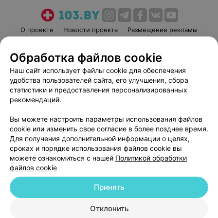
О проекте
Новости проекта
Размещение рекламы
Медицинский маркетинг
Публичный договор
Обработка файлов cookie
Пользовательское соглашение
Способы оплаты
Наш сайт использует файлы cookie для обеспечения
Вакансии
Партнеры
удобства пользователей сайта, его улучшения, сбора
Написать руководителю 103.by
статистики и предоставления персонализированных
Написать в поддержку
рекомендаций.
Персональные настройки cookie
Вы можете настроить параметры использования файлов
Обработка персональных данных
cookie или изменить свое согласие в более позднее время.
Для получения дополнительной информации о целях,
сроках и порядке использования файлов cookie вы
можете ознакомиться с нашей
Политикой обработки
файлов cookie
Принять
© 2026 ООО «Артокс Лаб», УНП 191700409
| 220012, Республика Беларусь,
г. Минск, улица Толбухина, 2, пом. 16 | help@103.by
Отклонить