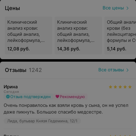
Чтобы получить результаты исследований, можно
Цены
Все цены
обратиться непосредственно в медицинский офис
компании «ИНВИТРО» или выбрать вариант
Клинический
Клинический
Общий анал
отправки результатов на электронную почту без
анализ крови:
анализ крови:
крови (без
посещения офиса.
общий анализ,
общий анализ,
лейкоцитар
лейкоформула,
лейкоформула,
формулы и С
СОЭ
СОЭ (с
12,08 руб.
14,36 руб.
5,14 руб.
обязательной
Лаборатория «ИНВИТРО» предлагает следующие виды
«ручной»
исследований:
микроскопией
Отзывы
1242
Все отзывы
мазка)
исследования биохимического направления;
гормональные исследования;
Ирина
Сегодня
исследования гематологического направления;
Отзыв подтвержден
Рекомендую
Очень понравилось как взяли кровь у сына, он не успел 
гормональные исследования;
даже пикнуть. Большое спасибо медсестре.
исследования иммунологического направления;
Лида, бульвар Князя Гедемина, 12/1
исследования мочи, кала, спермы;