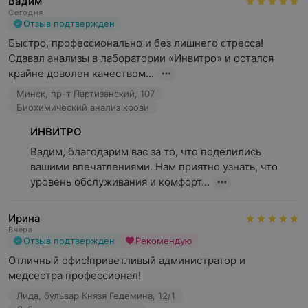
Вадим
цитологические исследования;
Сегодня
Отзыв подтвержден
COVID-19;
Быстро, профессионально и без лишнего стресса! 
диагностика патологий печени без биопсии;
Сдавал анализы в лаборатории «Инвитро» и остался 
дисбиотические состояния кишечника и
крайне доволен качеством...
урогенитального тракта;
Минск, пр-т Партизанский, 107
Биохимический анализ крови
диагностика инфекционных заболеваний;
ИНВИТРО
исследования цитогенетического направления;
Вадим, благодарим вас за то, что поделились 
генетические предрасположенности;
вашими впечатлениями. Нам приятно узнать, что 
ДНК-диагностика;
уровень обслуживания и комфорт...
наследственные заболевания обмена веществ;
Ирина
исследования урологического направления;
Вчера
Отзыв подтвержден
Рекомендую
генетические исследования.
Отличный офис!приветливый администратор и 
медсестра профессионал!
«ИНВИТРО» признана медицинской лабораторией №1
по результатам премии «Номер один», 2023 г.
Лида, бульвар Князя Гедемина, 12/1